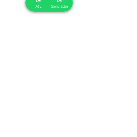
ATL
Simulador
© 2024 ATL.
Criado por
Pegadas Digitais
.
Política de Cookies
|
Política de Privacidade
Associe-se