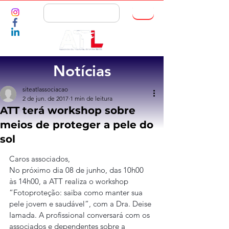
ASSOCIE-SE
Notícias
siteatlassociacao
2 de jun. de 2017
1 min de leitura
ATT terá workshop sobre
meios de proteger a pele do
sol
Caros associados,
No próximo dia 08 de junho, das 10h00 
às 14h00, a ATT realiza o workshop 
“Fotoproteção: saiba como manter sua 
pele jovem e saudável”, com a Dra. Deise 
Iamada. A profissional conversará com os 
associados e dependentes sobre a 