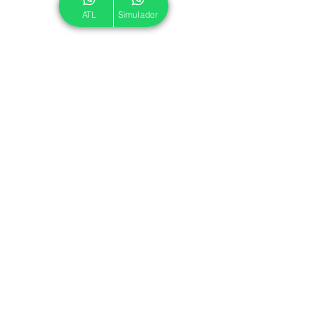
ATL
Simulador
© 2024 ATL.
Criado por
Pegadas Digitais
.
Política de Cookies
|
Política de Privacidade
Associe-se