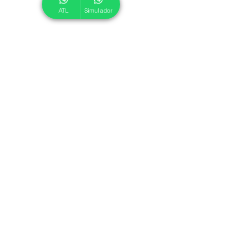
ATL
Simulador
© 2024 ATL.
Criado por
Pegadas Digitais
.
Política de Cookies
|
Política de Privacidade
Associe-se