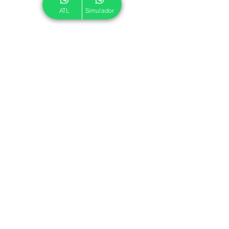
ATL
Simulador
© 2024 ATL.
Criado por
Pegadas Digitais
.
Política de Cookies
|
Política de Privacidade
Associe-se