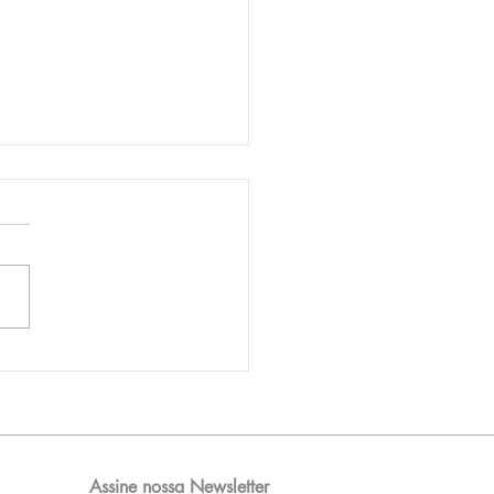
AM reporta lucro de
 576 milhões e
orde de passageiros
Assine nossa Newsletter