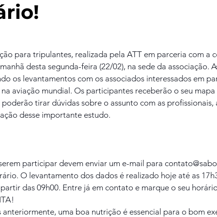
rio!
ção para tripulantes, realizada pela ATT em parceria com a c
na manhã desta segunda-feira (22/02), na sede da associação. A
ando os levantamentos com os associados interessados em par
a aviação mundial. Os participantes receberão o seu mapa 
 poderão tirar dúvidas sobre o assunto com as profissionais,
ização desse importante estudo.
iserem participar devem enviar um e-mail para contato@sabo
ário. O levantamento dos dados é realizado hoje até as 17h30
a partir das 09h00. Entre já em contato e marque o seu horário
ITA!
nteriormente, uma boa nutrição é essencial para o bom exe