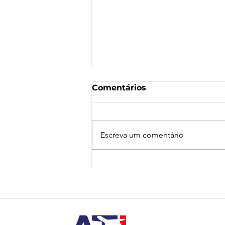
Comentários
Escreva um comentário
Nota de Repúdio:
Agressão a Aeroviárias
da LATAM em GRU