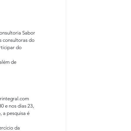
onsultoria Sabor 
s consultoras do 
ticipar do 
 além de 
rintegral.com 
 e nos dias 23, 
, a pesquisa é 
rcício da 