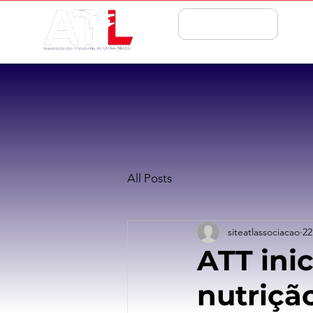
ASSOCIE-SE
All Posts
siteatlassociacao
22
ATT ini
nutriçã