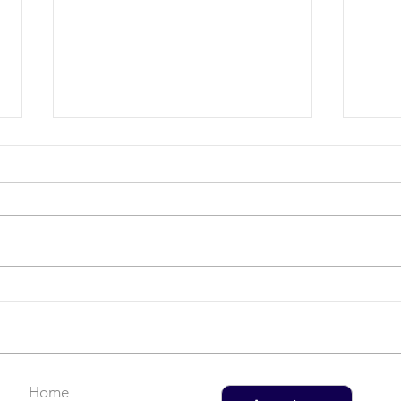
Campanha do Agasalho:
LAT
Faça uma doação!
US$
rec
Home