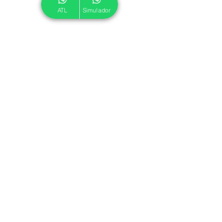
ATL
Simulador
© 2024 ATL.
Criado por
Pegadas Digitais
.
Política de Cookies
|
Política de Privacidade
Associe-se