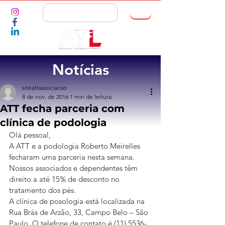
ASSOCIE-SE
Notícias
siteatlassociacao
8 de nov. de 2016
1 min de leitura
ATT fecha parceria com
clínica de podologia
Olá pessoal,
A ATT e a podologia Roberto Meirelles 
fecharam uma parceria nesta semana. 
Nossos associados e dependentes têm 
direito a até 15% de desconto no 
tratamento dos pés.
A clínica de posologia está localizada na 
Rua Brás de Arzão, 33, Campo Belo – São 
Paulo. O telefone de contato é (11) 5536-