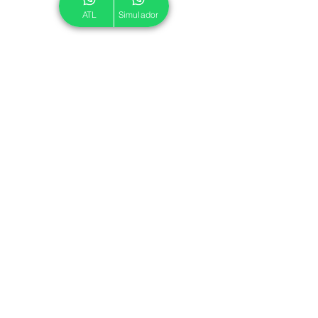
ATL
Simulador
© 2024 ATL.
Criado por
Pegadas Digitais
.
Política de Cookies
|
Política de Privacidade
Associe-se