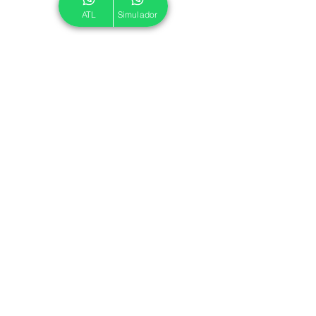
ATL
Simulador
© 2024 ATL.
Criado por
Pegadas Digitais
.
Política de Cookies
|
Política de Privacidade
Associe-se