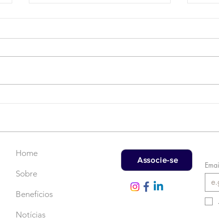
Campanha do Agasalho:
LAT
Faça uma doação!
US$
rec
Home
Associe-se
Emai
Sobre
Benefícios
Notícias