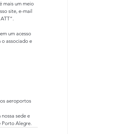
é mais um meio 
o site, e-mail 
 ATT”.
erem um acesso 
 o associado e 
dos aeroportos 
m nossa sede e 
 Porto Alegre.