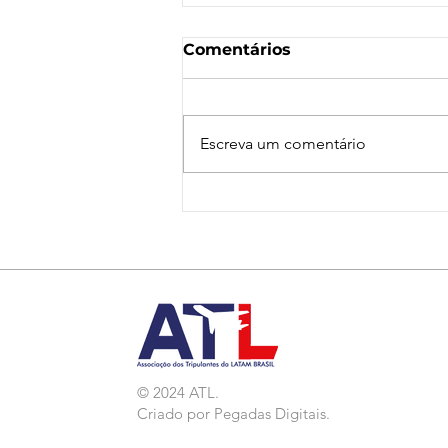
Comentários
Escreva um comentário
Nota de Repúdio:
Agressão a Aeroviárias
da LATAM em GRU
© 2024 ATL.
Criado por
Pegadas Digitais
.