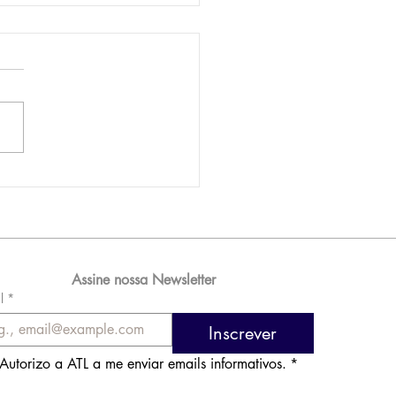
AM reporta lucro de
 576 milhões e
orde de passageiros
Assine nossa Newsletter
l
*
Inscrever
Autorizo a ATL a me enviar emails informativos.
*