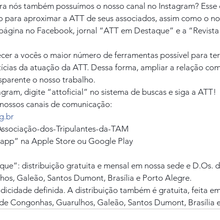
ra nós também possuímos o nosso canal no Instagram? Esse 
 para aproximar a ATT de seus associados, assim como o noss
, página no Facebook, jornal “ATT em Destaque” e a “Revista
ecer a vocês o maior número de ferramentas possível para t
tícias da atuação da ATT. Dessa forma, ampliar a relação com
sparente o nosso trabalho.
gram, digite “attoficial” no sistema de buscas e siga a ATT!
s nossos canais de comunicação:
g.br
Associação-dos-Tripulantes-da-TAM
ttapp” na Apple Store ou Google Play
ue”: distribuição gratuita e mensal em nossa sede e D.Os. 
os, Galeão, Santos Dumont, Brasília e Porto Alegre.
dicidade definida. A distribuição também é gratuita, feita e
de Congonhas, Guarulhos, Galeão, Santos Dumont, Brasília e