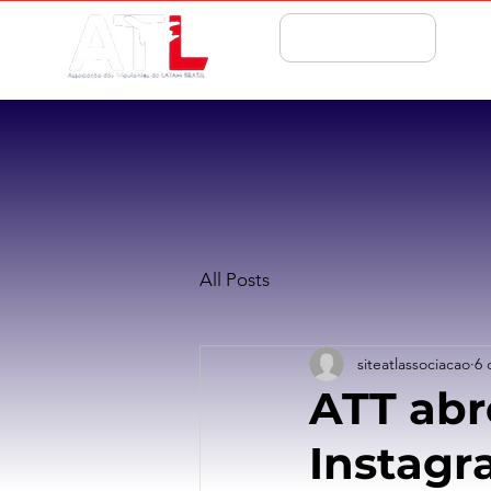
ASSOCIE-SE
All Posts
siteatlassociacao
6 
ATT abre
Instag