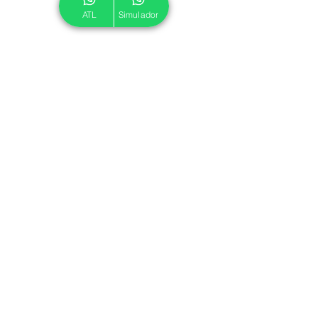
ATL
Simulador
© 2024 ATL.
Criado por
Pegadas Digitais
.
Política de Cookies
|
Política de Privacidade
Associe-se