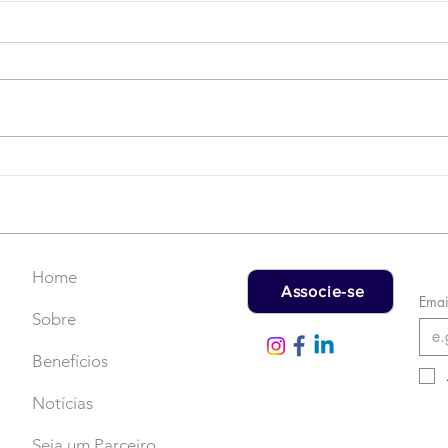
Campanha do Agasalho:
LAT
Faça uma doação!
US$
rec
Home
Associe-se
Emai
Sobre
Benefícios
Notícias
Seja um Parceiro