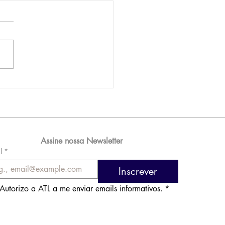
AM reporta lucro de
 576 milhões e
orde de passageiros
Assine nossa Newsletter
l
*
Inscrever
Autorizo a ATL a me enviar emails informativos.
*