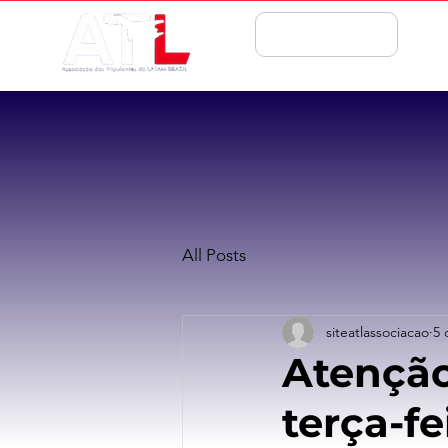
ASSOCIE-SE
All Posts
siteatlassociacao
5 
Atenção
terça-f