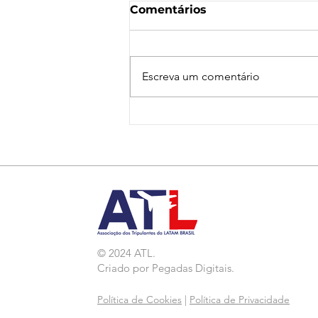
Comentários
Escreva um comentário
Nota de Repúdio:
Agressão a Aeroviárias
da LATAM em GRU
© 2024 ATL.
Criado por
Pegadas Digitais
.
Política de Cookies
|
Política de Privacidade