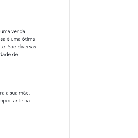
s uma venda 
ssa é uma ótima 
o. São diversas 
idade de 
ra a sua mãe, 
importante na 