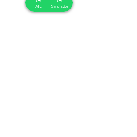
ATL
Simulador
© 2024 ATL.
Criado por
Pegadas Digitais
.
Política de Cookies
|
Política de Privacidade
Associe-se