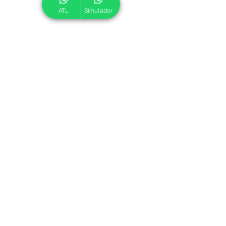
ATL
Simulador
© 2024 ATL.
Criado por
Pegadas Digitais
.
Política de Cookies
|
Política de Privacidade
Associe-se