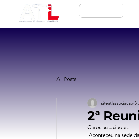
ASSOCIE-SE
All Posts
siteatlassociacao
3 
2ª Reun
Caros associados,
 Aconteceu na sede da ATL, no dia de hoje, mais uma reunião do Comitê 767 para discussão de 