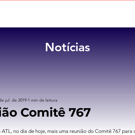
Home
Sobre
Benefícios
Notícias
de jul. de 2019
1 min de leitura
ião Comitê 767