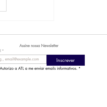
AM reporta lucro de
 576 milhões e
orde de passageiros
Assine nossa Newsletter
l
*
Inscrever
Autorizo a ATL a me enviar emails informativos.
*