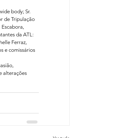
ide body; Sr. 
r de Tripulação 
 Escabora, 
antes da ATL: 
elle Ferraz, 
s e comissários 
asião, 
e alterações 