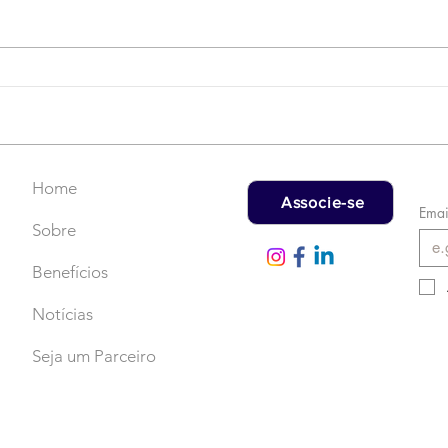
Campanha do Agasalho:
LAT
Faça uma doação!
US$
rec
Home
Associe-se
Emai
Sobre
Benefícios
Notícias
Seja um Parceiro