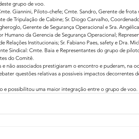
 deste grupo de voo.
mte. Giannini, Piloto-chefe; Cmte. Sandro, Gerente de frota w
te de Tripulação de Cabine; Sr. Diogo Carvalho, Coordenado
gheroglo, Gerente de Segurança Operacional e Sra. Angélica
r Humano da Gerencia de Segurança Operacional; Represent
e Relações Institucionais; Sr. Fabiano Paes, safety e Dra. Mich
te Sindical: Cmte. Baia e Representantes do grupo de piloto
tes do Comitê.
s e não associados prestigiaram o encontro e puderam, na oc
ebater questões relativas a possíveis impactos decorrentes d
vo e possibilitou uma maior integração entre o grupo de voo.