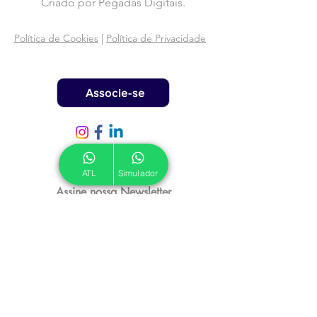
Criado por
Pegadas Digitais
.
Política de Cookies
|
Política de Privacidade
Associe-se
ATL
Simulador
Assine nossa Newsletter
Email
*
Inscrever
Autorizo a ATL a me enviar 
emails informativos.
*