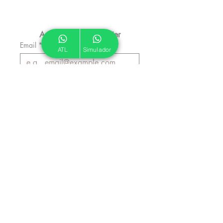
Assine nossa Newsletter
Email
*
ATL
Simulador
Inscrever
Autorizo a ATL a me enviar 
emails informativos.
*