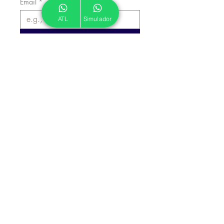
Email
*
ATL
Simulador
Inscrever
Autorizo a ATL a me enviar 
emails informativos.
*