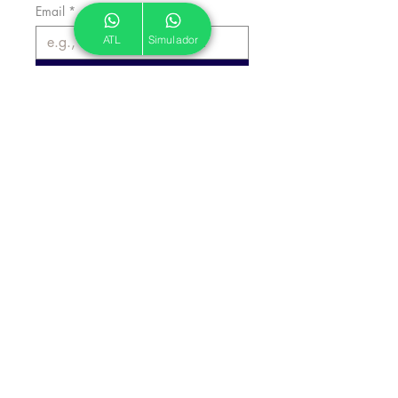
Email
*
ATL
Simulador
Inscrever
Autorizo a ATL a me enviar 
emails informativos.
*