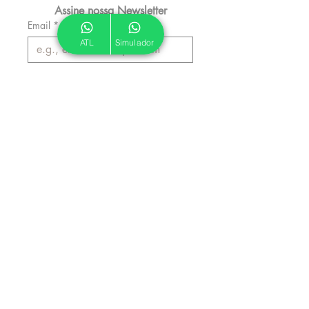
Assine nossa Newsletter
Email
*
ATL
Simulador
Inscrever
Autorizo a ATL a me enviar 
emails informativos.
*