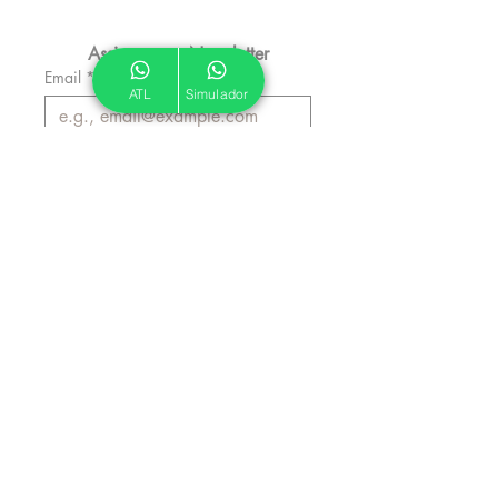
Assine nossa Newsletter
Email
*
ATL
Simulador
Inscrever
Autorizo a ATL a me enviar 
emails informativos.
*