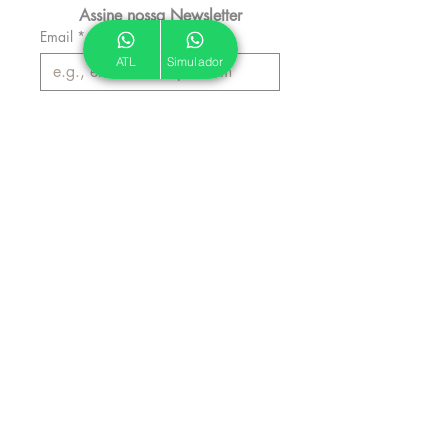
Assine nossa Newsletter
Email
*
ATL
Simulador
Inscrever
Autorizo a ATL a me enviar 
emails informativos.
*