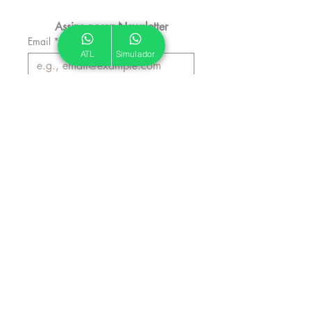
Assine nossa Newsletter
Email
*
ATL
Simulador
Inscrever
Autorizo a ATL a me enviar 
emails informativos.
*