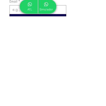
Email
*
ATL
Simulador
Inscrever
Autorizo a ATL a me enviar 
emails informativos.
*