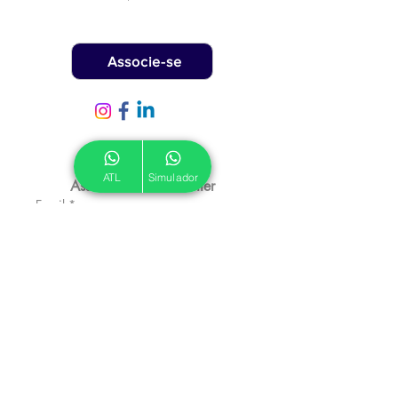
Associe-se
ATL
Simulador
Assine nossa Newsletter
Email
*
Inscrever
Autorizo a ATL a me enviar 
emails informativos.
*