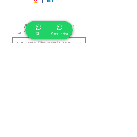
Assine nossa Newsletter
Email
*
ATL
Simulador
Inscrever
Autorizo a ATL a me enviar 
emails informativos.
*