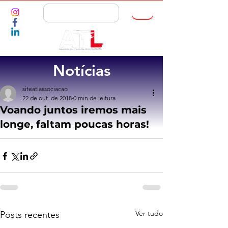
ASSOCIE-SE
Notícias
siteatlassociacao
22 de out. de 2018
0 min de leitura
Voando juntos iremos mais
longe, faltam poucas horas!
Ver tudo
Posts recentes