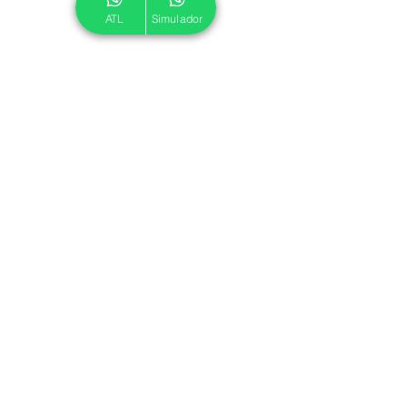
ATL
Simulador
© 2024 ATL.
Criado por
Pegadas Digitais
.
Política de Cookies
|
Política de Privacidade
Associe-se