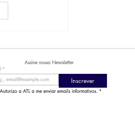
AM reporta lucro de
 576 milhões e
orde de passageiros
Assine nossa Newsletter
l
*
Inscrever
Autorizo a ATL a me enviar emails informativos.
*