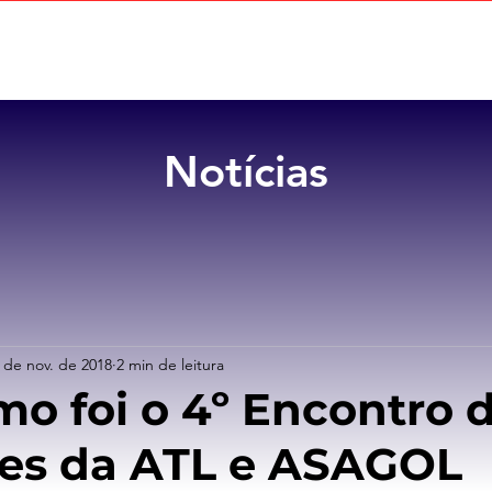
Home
Sobre
Benefícios
Notícias
 de nov. de 2018
2 min de leitura
mo foi o 4º Encontro 
es da ATL e ASAGOL