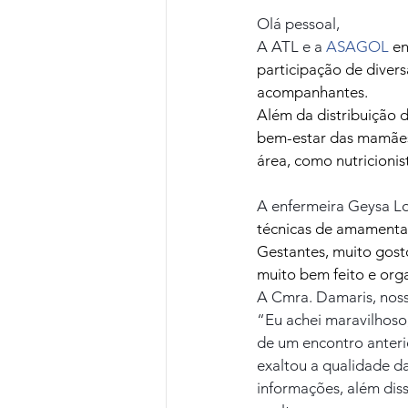
Olá pessoal,
A ATL e a 
ASAGOL
 e
participação de divers
acompanhantes. 
Além da distribuição d
bem-estar das mamães 
área, como nutricionist
A enfermeira Geysa Lo
técnicas de amamentaç
Gestantes, muito gost
muito bem feito e orga
A Cmra. Damaris, noss
“Eu achei maravilhoso
de um encontro anterio
exaltou a qualidade da
informações, além diss