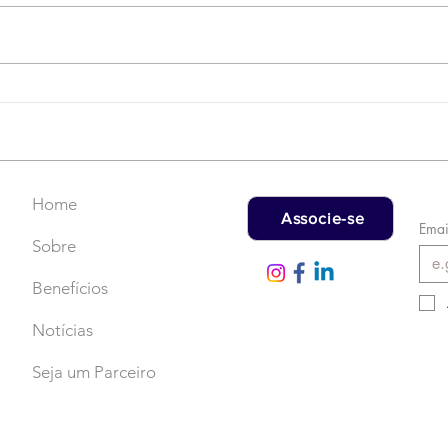
Campanha do Agasalho:
LAT
Faça uma doação!
US$
rec
Home
Associe-se
Emai
Sobre
Benefícios
Notícias
Seja um Parceiro