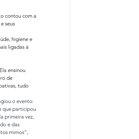
to contou com a 
 e seus 
úde, higiene e 
is ligadas à 
 Ela ensinou 
ro de 
ativas, tudo 
giou o evento: 
 que participou 
a primeira vez, 
údo e das 
itos mimos”, 