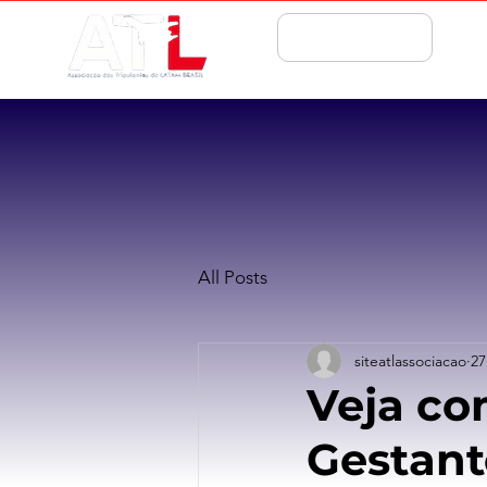
ASSOCIE-SE
All Posts
siteatlassociacao
27
Veja co
Gestant