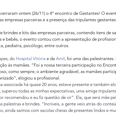
ncerraram ontem (26/11) o 4º encontro de Gestantes! O even
as empresas parceiras e a presença das tripulantes gestantes
e brindes e kits das empresas parceiras, contendo itens de sa
e bebês, o evento contou com a apresentação de profissiona
a, pediatra, psicólogo, entre outros.
pes, do 
Hospital Vitória
 e da 
Amil
, foi uma das palestrantes.
ão às mamães. “Foi a nossa terceira participação no Encont
oso, como sempre, o ambiente agradável, as mamães particip
nizado”, elogiou a profissional.
a associada há quase 20 anos, esteve presente e também elo
, superou todas as minhas expectativas, uma amiga tripulante
r recomendou e eu fiz questão de vir”. Ela, que será mãe pel
s palestras e brindes. “Incríveis, a gente veio atrás do conte
o, ainda saímos com sacolas cheias de presentes lindos e mu