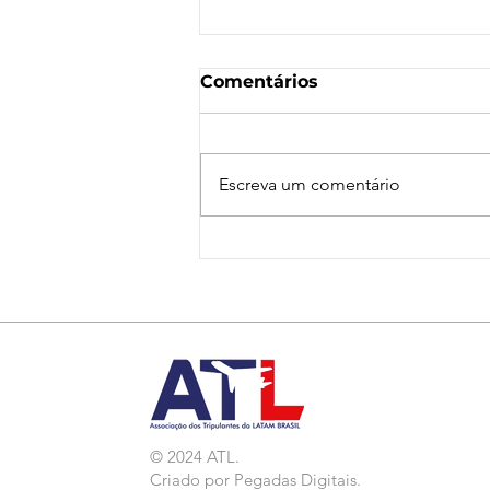
Comentários
Escreva um comentário
Nota de Repúdio:
Agressão a Aeroviárias
da LATAM em GRU
© 2024 ATL.
Criado por
Pegadas Digitais
.