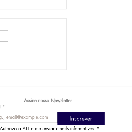
AM reporta lucro de
 576 milhões e
orde de passageiros
Assine nossa Newsletter
l
*
Inscrever
Autorizo a ATL a me enviar emails informativos.
*