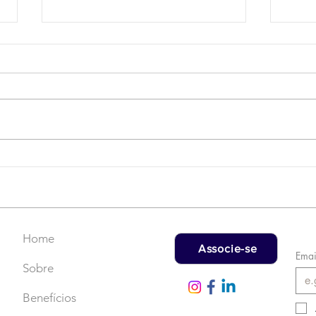
Campanha do Agasalho:
LAT
Faça uma doação!
US$
rec
Home
Associe-se
Emai
Sobre
Benefícios