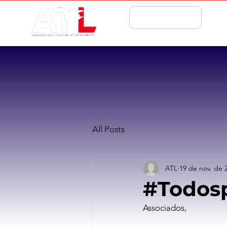
ASSOCIE-SE
All Posts
ATL
19 de nov. de 
#Todos
Associados, 