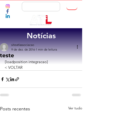
ASSOCIE-SE
Notícias
siteatlassociacao
9 de dez. de 2016
1 min de leitura
teste
{loadposition integracao}
< VOLTAR
Ver tudo
Posts recentes