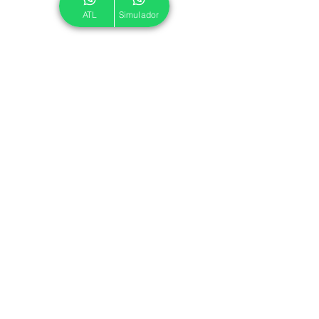
ATL
Simulador
© 2024 ATL.
Criado por
Pegadas Digitais
.
Política de Cookies
|
Política de Privacidade
Associe-se