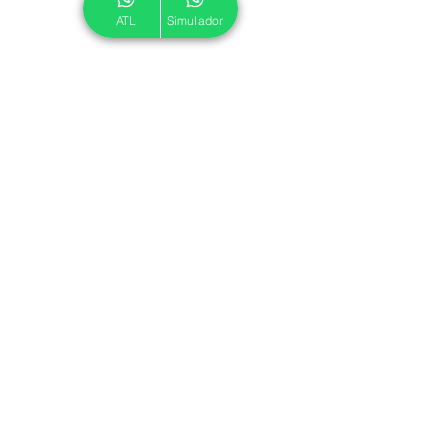
ATL
Simulador
© 2024 ATL.
Criado por
Pegadas Digitais
.
Política de Cookies
|
Política de Privacidade
Associe-se