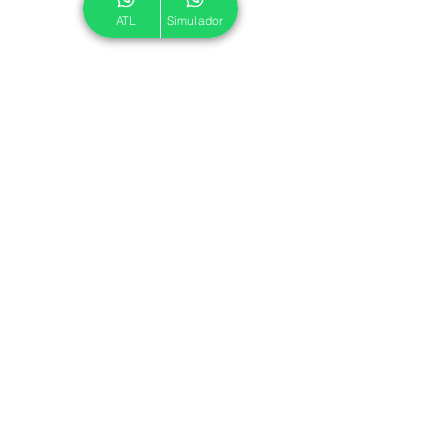
ATL
Simulador
© 2024 ATL.
Criado por
Pegadas Digitais
.
Política de Cookies
|
Política de Privacidade
Associe-se