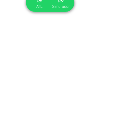
ATL
Simulador
© 2024 ATL.
Criado por
Pegadas Digitais
.
Política de Cookies
|
Política de Privacidade
Associe-se