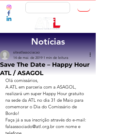
ASSOCIE-SE
Notícias
siteatlassociacao
14 de mai. de 2019
1 min de leitura
Save The Date – Happy Hour
ATL / ASAGOL
Olá comissários,
A ATL em parceria com a ASAGOL, 
realizará um super Happy Hour gratuito 
na sede da ATL no dia 31 de Maio para 
comemorar o Dia do Comissário de 
Bordo!
Faça já a sua inscrição através do e-mail: 
falaassociado@atl.org.br com nome e 
telefone.