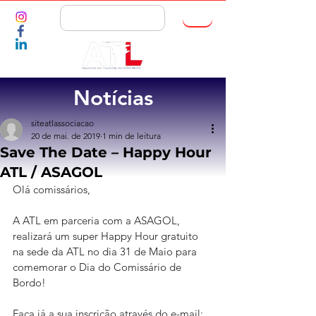
ASSOCIE-SE
Notícias
siteatlassociacao
20 de mai. de 2019
1 min de leitura
Save The Date – Happy Hour
ATL / ASAGOL
Olá comissários,
A ATL em parceria com a ASAGOL, 
realizará um super Happy Hour gratuito 
na sede da ATL no dia 31 de Maio para 
comemorar o Dia do Comissário de 
Bordo!
Faça já a sua inscrição através do e-mail: 