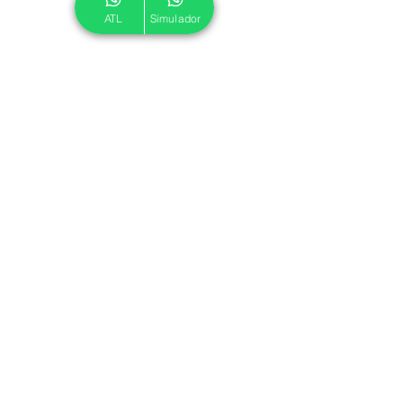
ATL
Simulador
© 2024 ATL.
Criado por
Pegadas Digitais
.
Política de Cookies
|
Política de Privacidade
Associe-se