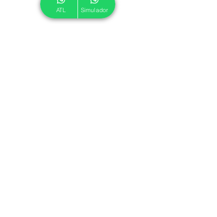
ATL
Simulador
© 2024 ATL.
Criado por
Pegadas Digitais
.
Política de Cookies
|
Política de Privacidade
Associe-se