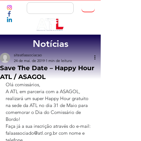
ASSOCIE-SE
Notícias
siteatlassociacao
24 de mai. de 2019
1 min de leitura
Save The Date – Happy Hour
ATL / ASAGOL
Olá comissários,
A ATL em parceria com a ASAGOL, 
realizará um super Happy Hour gratuito 
na sede da ATL no dia 31 de Maio para 
comemorar o Dia do Comissário de 
Bordo!
Faça já a sua inscrição através do e-mail: 
falaassociado@atl.org.br com nome e 
telefone.