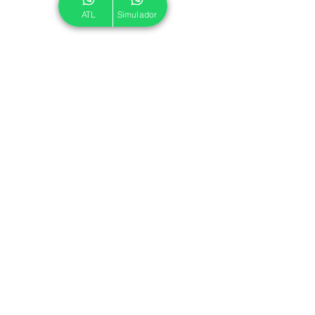
ATL
Simulador
© 2024 ATL.
Criado por
Pegadas Digitais
.
Política de Cookies
|
Política de Privacidade
Associe-se