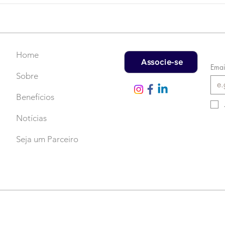
Faça uma doação!
US$
rec
Home
Associe-se
Emai
Sobre
Benefícios
Notícias
Seja um Parceiro