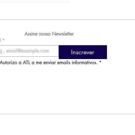
 576 milhões e
orde de passageiros
Assine nossa Newsletter
l
*
Inscrever
Autorizo a ATL a me enviar emails informativos.
*