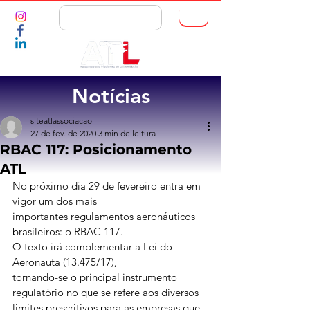
ASSOCIE-SE
Notícias
siteatlassociacao
27 de fev. de 2020
3 min de leitura
RBAC 117: Posicionamento
ATL
No próximo dia 29 de fevereiro entra em 
vigor um dos mais
importantes regulamentos aeronáuticos 
brasileiros: o RBAC 117. 
O texto irá complementar a Lei do 
Aeronauta (13.475/17),
tornando-se o principal instrumento 
regulatório no que se refere aos diversos
limites prescritivos para as empresas que 