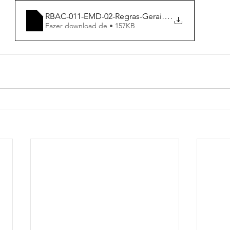
RBAC-011-EMD-02-Regras-Gerais-para-Petic
.
Fazer download de • 157KB