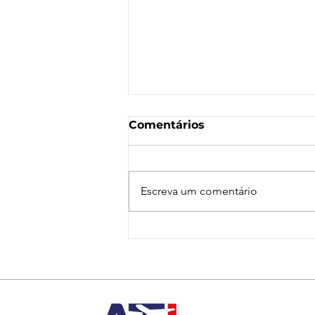
Comentários
Escreva um comentário
Nota de Repúdio:
Agressão a Aeroviárias
da LATAM em GRU