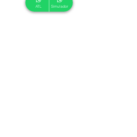
ATL
Simulador
© 2024 ATL.
Criado por
Pegadas Digitais
.
Política de Cookies
|
Política de Privacidade
Associe-se