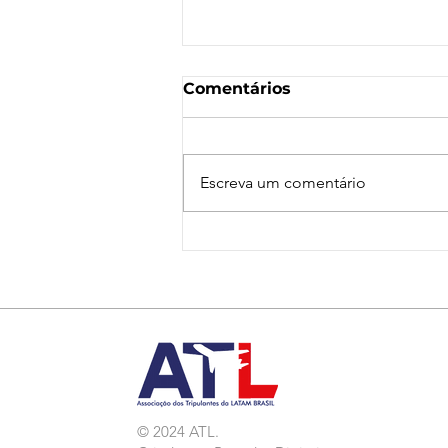
Comentários
Escreva um comentário
Nota de Repúdio:
Agressão a Aeroviárias
da LATAM em GRU
© 2024 ATL.