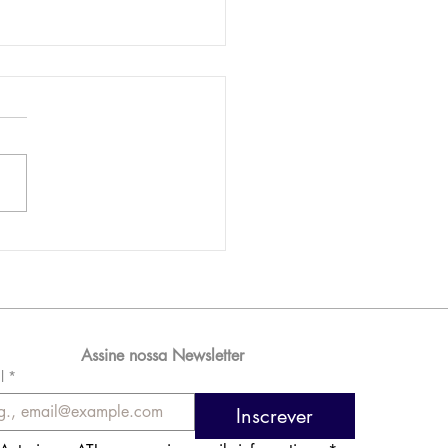
AM reporta lucro de
 576 milhões e
orde de passageiros
Assine nossa Newsletter
l
*
Inscrever