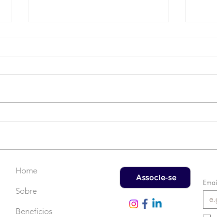
Campanha do Agasalho:
LAT
Faça uma doação!
US$
rec
Home
Associe-se
Emai
Sobre
Benefícios