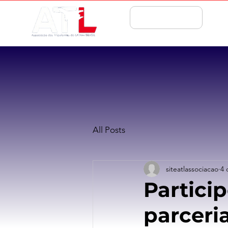
ASSOCIE-SE
All Posts
siteatlassociacao
4 
Partici
parceri