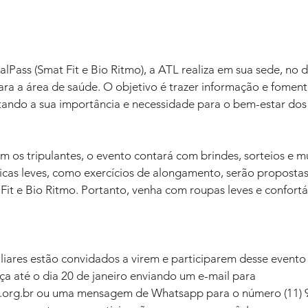
lPass (Smat Fit e Bio Ritmo), a ATL realiza em sua sede, no di
ra a área de saúde. O objetivo é trazer informação e fomenta
altando a sua importância e necessidade para o bem-estar dos 
os tripulantes, o evento contará com brindes, sorteios e mu
icas leves, como exercícios de alongamento, serão propostas
 Fit e Bio Ritmo. Portanto, venha com roupas leves e confortá
liares estão convidados a virem e participarem desse evento 
a até o dia 20 de janeiro enviando um e-mail para 
l.org.br ou uma mensagem de Whatsapp para o número (11) 