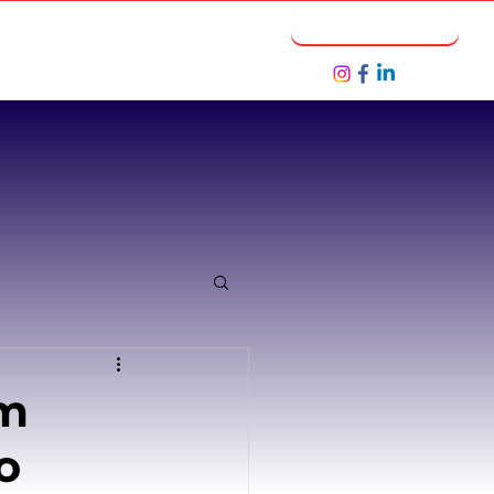
Notícias
Seja um Parceiro
em
o