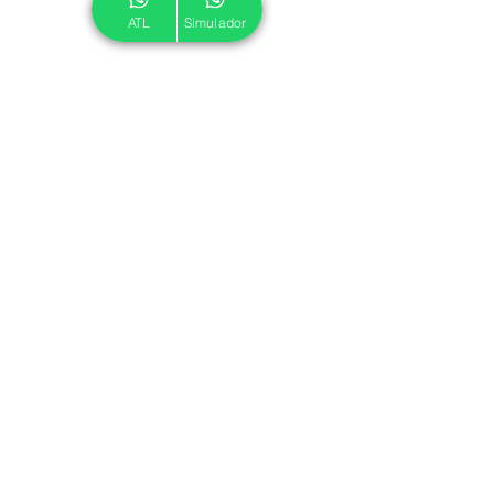
ATL
Simulador
© 2024 ATL.
Criado por
Pegadas Digitais
.
Política de Cookies
|
Política de Privacidade
Associe-se