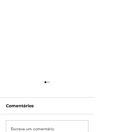
Comentários
Escreva um comentário
Campanha do
LATAM reporta