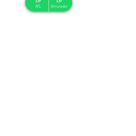
ATL
Simulador
© 2024 ATL.
Criado por
Pegadas Digitais
.
Política de Cookies
|
Política de Privacidade
Associe-se