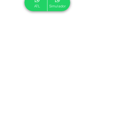
ATL
Simulador
© 2024 ATL.
Criado por
Pegadas Digitais
.
Política de Cookies
|
Política de Privacidade
Associe-se