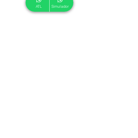
ATL
Simulador
© 2024 ATL.
Criado por
Pegadas Digitais
.
Política de Cookies
|
Política de Privacidade
Associe-se