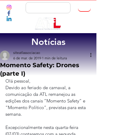
ASSOCIE-SE
Notícias
siteatlassociacao
6 de mar. de 2019
1 min de leitura
Momento Safety: Drones
(parte I)
Olá pessoal,
Devido ao feriado de carnaval, a 
comunicação da ATL remanejou as 
edições dos canais “Momento Safety” e 
“Momento Político”, previstas para esta 
semana.
Excepcionalmente nesta quarta-feira 
(07/03) contaremos com a segunda 