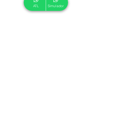
ATL
Simulador
© 2024 ATL.
Criado por
Pegadas Digitais
.
Política de Cookies
|
Política de Privacidade
Associe-se