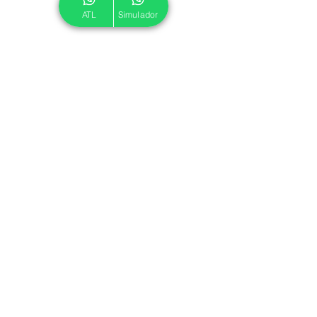
ATL
Simulador
© 2024 ATL.
Criado por
Pegadas Digitais
.
Política de Cookies
|
Política de Privacidade
Associe-se