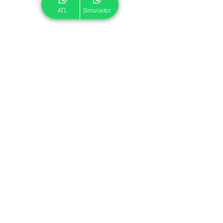
ATL
Simulador
© 2024 ATL.
Criado por
Pegadas Digitais
.
Política de Cookies
|
Política de Privacidade
Associe-se