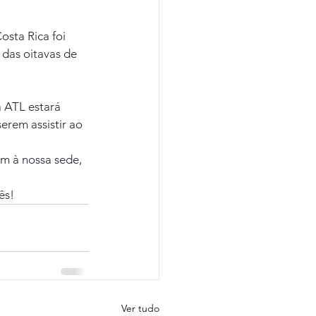
sta Rica foi 
 das oitavas de 
a ATL estará 
erem assistir ao 
m à nossa sede, 
ês!
Ver tudo