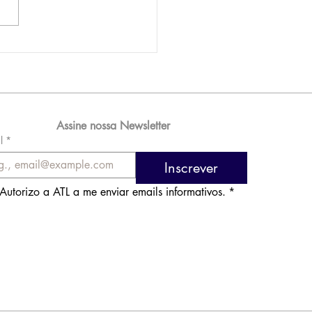
AM reporta lucro de
 576 milhões e
orde de passageiros
Assine nossa Newsletter
l
*
Inscrever
Autorizo a ATL a me enviar emails informativos.
*