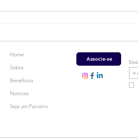
Campanha do Agasalho:
LAT
Faça uma doação!
US$
rec
Home
Associe-se
Emai
Sobre
Benefícios
Notícias
Seja um Parceiro