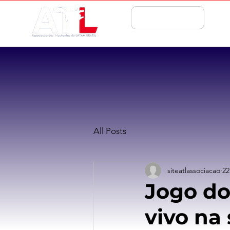
ASSOCIE-SE
All Posts
siteatlassociacao
22
Jogo do 
vivo na