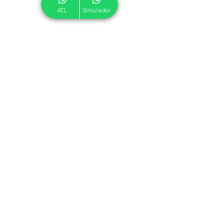
ATL
Simulador
© 2024 ATL.
Criado por
Pegadas Digitais
.
Política de Cookies
|
Política de Privacidade
Associe-se