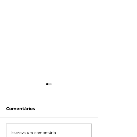
Comentários
Escreva um comentário
Campanha do
LATAM reporta