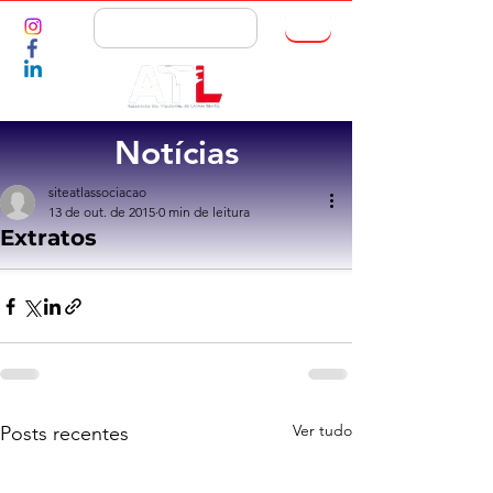
ASSOCIE-SE
Notícias
siteatlassociacao
13 de out. de 2015
0 min de leitura
Extratos
Ver tudo
Posts recentes