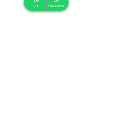
ATL
Simulador
© 2024 ATL.
Criado por
Pegadas Digitais
.
Política de Cookies
|
Política de Privacidade
Associe-se